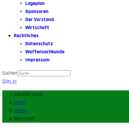
Lageplan
Sponsoren
Der Vorstand
Wirtschaft
Rechtliches
Datenschutz
Waffensachkunde
Impressum
Suchen
Sign In
Aktuelle Seite:
Home
Verein
Wirtschaft