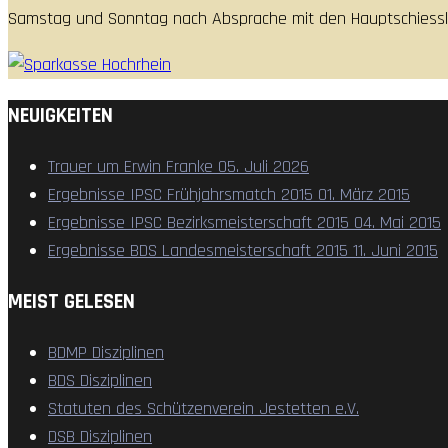
Samstag und Sonntag nach Absprache mit den Hauptschiessl
NEUIGKEITEN
Trauer um Erwin Franke
05. Juli 2026
Ergebnisse IPSC Frühjahrsmatch 2015
01. März 2015
Ergebnisse IPSC Bezirksmeisterschaft 2015
04. Mai 2015
Ergebnisse BDS Landesmeisterschaft 2015
11. Juni 2015
MEIST GELESEN
BDMP Disziplinen
BDS Disziplinen
Statuten des Schützenverein Jestetten e.V.
DSB Disziplinen