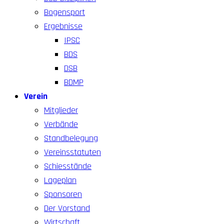
Bogensport
Ergebnisse
IPSC
BDS
DSB
BDMP
Verein
Mitglieder
Verbände
Standbelegung
Vereinsstatuten
Schiesstände
Lageplan
Sponsoren
Der Vorstand
Wirtschaft