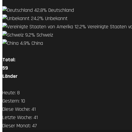
42,8%
Deutschland
24,2%
Unbekannt
12,2%
Vereinigte Staaten v
9,2%
Schweiz
4,9%
China
Total:
59
Länder
Heute:
8
Gestern:
10
Diese Woche:
41
Letzte Woche:
41
Dieser Monat:
47