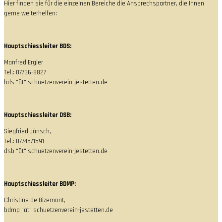
Hier finden sie für die einzelnen Bereiche die Ansprechspartner, die Ihnen
gerne weiterhelfen:
Hauptschiessleiter BDS:
Manfred Ergler
Tel.: 07736-8827
bds "ät" schuetzenverein-jestetten.de
Hauptschiessleiter DSB:
Siegfried Jänsch,
Tel.: 07745/1591
dsb "ät" schuetzenverein-jestetten.de
Hauptschiessleiter BDMP:
Christine de Bizemont,
bdmp "ät" schuetzenverein-jestetten.de