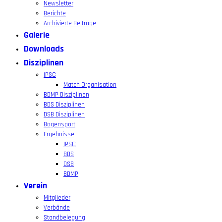
Newsletter
Berichte
Archivierte Beiträge
Galerie
Downloads
Disziplinen
IPSC
Match Organisation
BDMP Disziplinen
BDS Disziplinen
DSB Disziplinen
Bogensport
Ergebnisse
IPSC
BDS
DSB
BDMP
Verein
Mitglieder
Verbände
Standbelegung