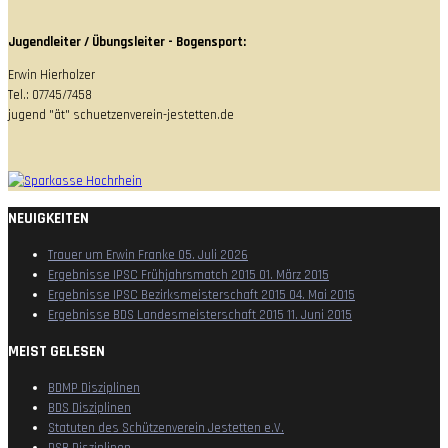
Jugendleiter / Übungsleiter - Bogensport:
Erwin Hierholzer
Tel.: 07745/7458
jugend "ät" schuetzenverein-jestetten.de
NEUIGKEITEN
Trauer um Erwin Franke
05. Juli 2026
Ergebnisse IPSC Frühjahrsmatch 2015
01. März 2015
Ergebnisse IPSC Bezirksmeisterschaft 2015
04. Mai 2015
Ergebnisse BDS Landesmeisterschaft 2015
11. Juni 2015
MEIST GELESEN
BDMP Disziplinen
BDS Disziplinen
Statuten des Schützenverein Jestetten e.V.